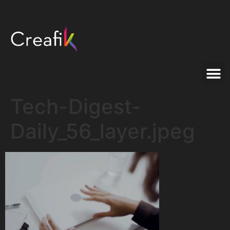
Tech-Digest-
Daily_56_layer.jpeg