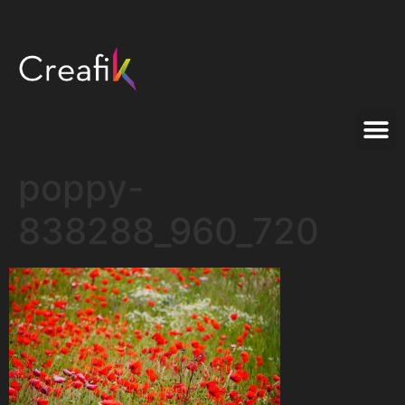
poppy-
838288_960_720