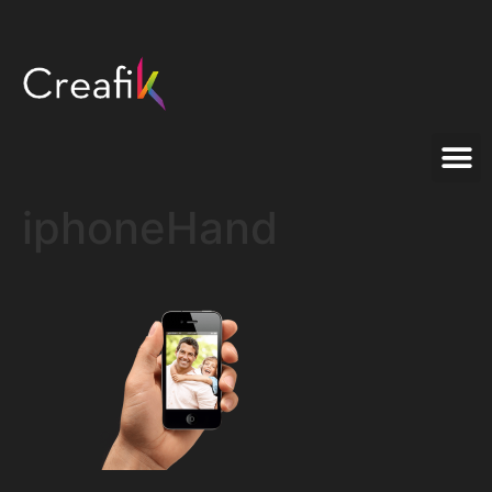
iphoneHand