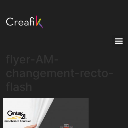
flyer-AM-
changement-recto-
flash