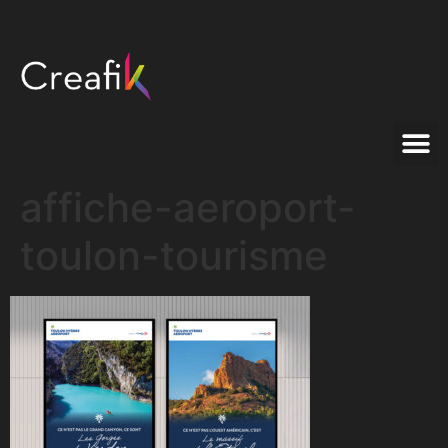
affiche-aeroport-
toulon-tourisme